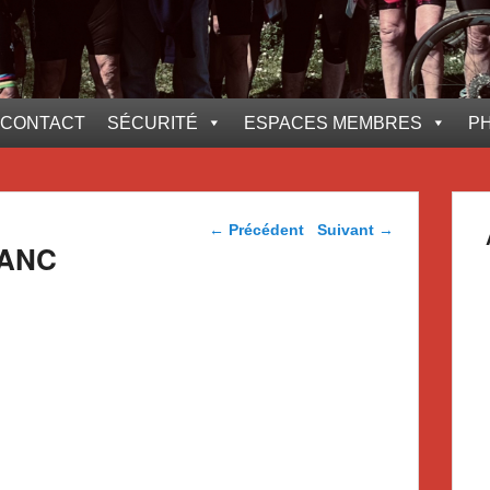
CONTACT
SÉCURITÉ
ESPACES MEMBRES
P
Navigation dans les
←
Précédent
Suivant
→
articles
LANC