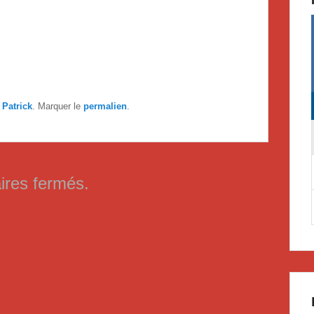
r
Patrick
. Marquer le
permalien
.
res fermés.