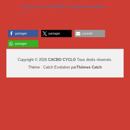
Séjour Cyclo à SOSPEL ( 06 Alpes-Maritimes
)
partager
partager
courriel
partager
Copyright © 2026
CACBO CYCLO
Tous droits réservés.
Thème : Catch Evolution par
Thèmes Catch