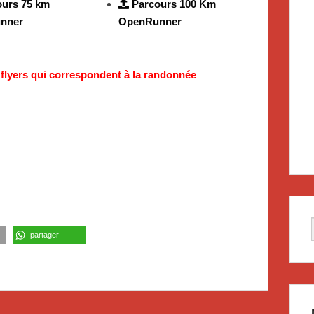
ours 75 km
Parcours 100 Km
nner
OpenRunner
 flyers qui correspondent à la randonnée
partager