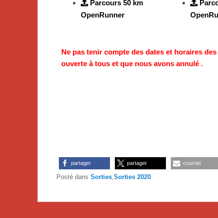
Parcours 50 km
Parc
OpenRunner
OpenRu
Ne pas tenir compte des dates et horaires des
ouverte à tous et que nous avons annulé .
partager
partager
courriel
Posté dans
Sorties
,
Sorties 2020