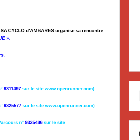
n ASA CYCLO d’AMBARES organise sa rencontre
UE ».
rs
,
n°
9311497
sur le site
www.openrunner.com
)
n°
9325577
sur le site
www.openrunner.com
)
Parcours n°
9325486
sur le site