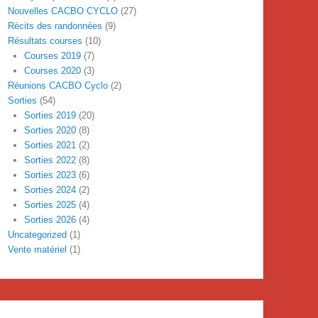
Nouvelles CACBO CYCLO
(27)
Récits des randonnées
(9)
Résultats courses
(10)
Courses 2019
(7)
Courses 2020
(3)
Réunions CACBO Cyclo
(2)
Sorties
(54)
Sorties 2019
(20)
Sorties 2020
(8)
Sorties 2021
(2)
Sorties 2022
(8)
Sorties 2023
(6)
Sorties 2024
(2)
Sorties 2025
(4)
Sorties 2026
(4)
Uncategorized
(1)
Vente matériel
(1)