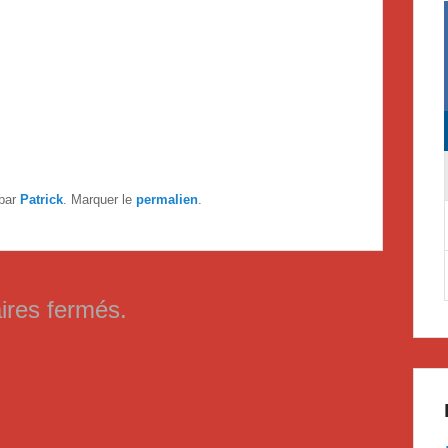
par
Patrick
. Marquer le
permalien
.
res fermés.