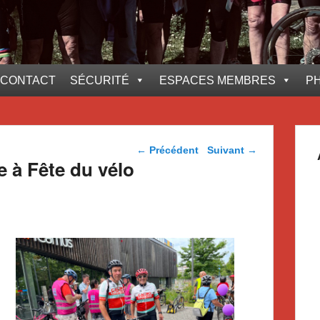
CONTACT
SÉCURITÉ
ESPACES MEMBRES
P
Navigation dans les
←
Précédent
Suivant
→
articles
 à Fête du vélo