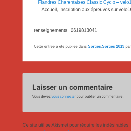
Flandres Charentaises Classic Cyclo – vel
– Accueil, inscription aux épreuves sur velo
renseignements : 0619813041
Cette entrée a été publiée dans
Sorties
,
Sorties 2019
pa
Laisser un commentaire
Vous devez
vous connecter
pour publier un commentaire.
Ce site utilise Akismet pour réduire les indésirables.