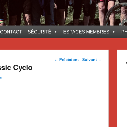
CONTACT
SÉCURITÉ
ESPACES MEMBRES
P
Navigation dans les
←
Précédent
Suivant
→
articles
ssic Cyclo
e