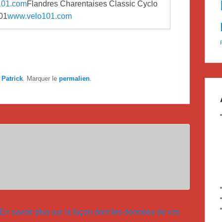
o101.com
Flandres Charentaises Classic Cyclo
101
www.velo101.com
r
Patrick
. Marquer le
permalien
.
En savoir plus sur la façon dont les données de vos