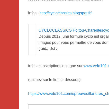
infos :
http://cycloclassics.blogspot.fr/
CYCLOCLASSICS Poitou-Charentes
cyc
Depuis 2012, une formule cyclo est organ
images pour vous permettre de vous donne
(raidards) :
infos et inscriptions en ligne sur
www.velo101.
(cliquez sur le lien ci-dessous)
https://www.velo101.com/epreuves/flandres_c