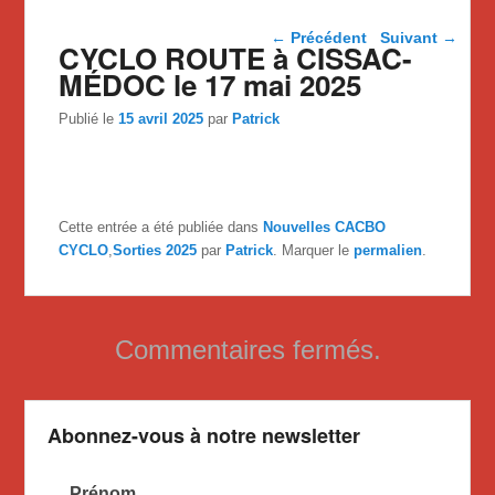
Navigation dans les
←
Précédent
Suivant
→
CYCLO ROUTE à CISSAC-
articles
MÉDOC le 17 mai 2025
Publié le
15 avril 2025
par
Patrick
Cette entrée a été publiée dans
Nouvelles CACBO
CYCLO
,
Sorties 2025
par
Patrick
. Marquer le
permalien
.
Commentaires fermés.
Abonnez-vous à notre newsletter
Prénom