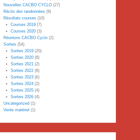
Nouvelles CACBO CYCLO
(27)
Récits des randonnées
(9)
Résultats courses
(10)
Courses 2019
(7)
Courses 2020
(3)
Réunions CACBO Cyclo
(2)
Sorties
(54)
Sorties 2019
(20)
Sorties 2020
(8)
Sorties 2021
(2)
Sorties 2022
(8)
Sorties 2023
(6)
Sorties 2024
(2)
Sorties 2025
(4)
Sorties 2026
(4)
Uncategorized
(1)
Vente matériel
(1)