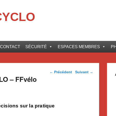
CYCLO
CONTACT
SÉCURITÉ
ESPACES MEMBRES
P
Navigation dans les
←
Précédent
Suivant
→
articles
O – FFvélo
écisions sur la pratique