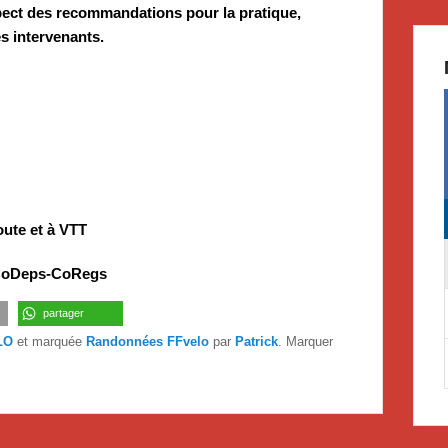
spect des recommandations pour la pratique,
s intervenants.
ute et à VTT
CoDeps-CoRegs
partager
LO
et marquée
Randonnées FFvelo
par
Patrick
. Marquer