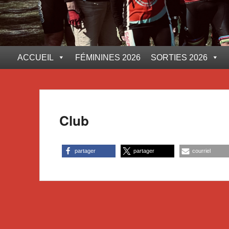
Premier
ACCUEIL
FÉMININES 2026
SORTIES 2026
menu
Club
partager
partager
courriel