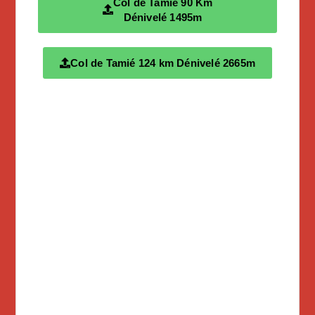
Col de Tamié 90 Km
Dénivelé 1495m
Col de Tamié 124 km Dénivelé 2665m