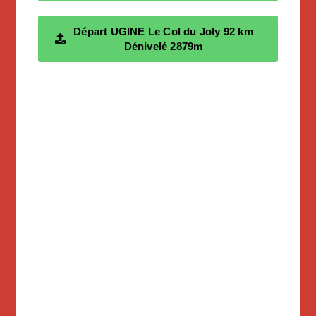
Départ UGINE Le Col du Joly 92 km
Dénivelé 2879m